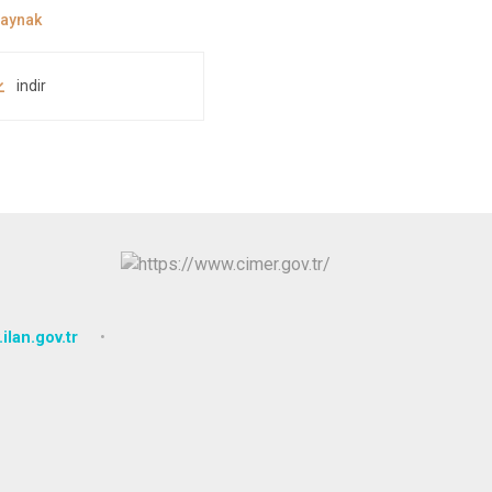
indir
ilan.gov.tr