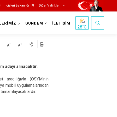
İçişleri Bakanlığı
Diğer Valilikler
LERİMİZ
GÜNDEM
İLETİŞİM
28
°C
am adayı alınacaktır.
et aracılığıyla (ÖSYM’nin
veya mobil uygulamalarından
ı tamamlayacaklardır.