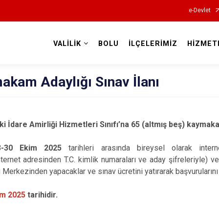
e-Devlet
VALİLİK
BOLU
İLÇELERİMİZ
HİZMET
Valilikler
akam Adaylığı Sınav İlanı
lki İdare Amirliği Hizmetleri Sınıfı’na 65 (altmış beş) kaymak
3-30 Ekim 2025
tarihleri arasında bireysel olarak intern
ternet adresinden T.C. kimlik numaraları ve aday şifreleriyle) 
u Merkezinden yapacaklar ve sınav ücretini yatırarak başvuruların
ım 2025
tarihidir.