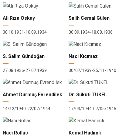
Ali Rıza Oskay
Salih Cemal Gülen
30.10.1931-10.09.1934
30.09.1934-18.08.1936
S. Salim Gündoğan
Naci Kıcımaz
27.08.1936-27.07.1939
30/07/1939-25/11/1940
Ahmet Durmuş Evrendilek
Dr. Sükuti TÜKEL
14/12/1940-22/02/1944
17/03/1944-07/05/1945
Naci Rollas
Kemal Hadımlı