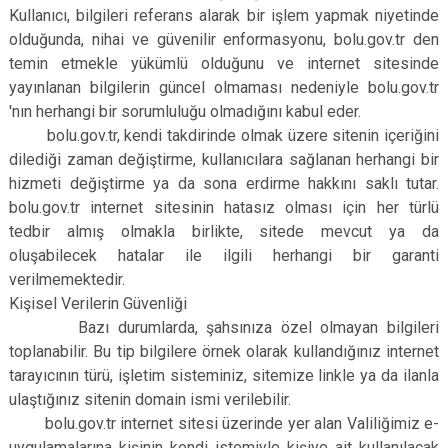
Kullanıcı, bilgileri referans alarak bir işlem yapmak niyetinde
olduğunda, nihai ve güvenilir enformasyonu, bolu.gov.tr den
temin etmekle yükümlü olduğunu ve internet sitesinde
yayınlanan bilgilerin güncel olmaması nedeniyle bolu.gov.tr
'nın herhangi bir sorumluluğu olmadığını kabul eder.
bolu.gov.tr, kendi takdirinde olmak üzere sitenin içeriğini
dilediği zaman değiştirme, kullanıcılara sağlanan herhangi bir
hizmeti değiştirme ya da sona erdirme hakkını saklı tutar.
bolu.gov.tr internet sitesinin hatasız olması için her türlü
tedbir almış olmakla birlikte, sitede mevcut ya da
oluşabilecek hatalar ile ilgili herhangi bir garanti
verilmemektedir.
Kişisel Verilerin Güvenliği
Bazı durumlarda, şahsınıza özel olmayan bilgileri
toplanabilir. Bu tip bilgilere örnek olarak kullandığınız internet
tarayıcının türü, işletim sisteminiz, sitemize linkle ya da ilanla
ulaştığınız sitenin domain ismi verilebilir.
bolu.gov.tr internet sitesi üzerinde yer alan Valiliğimiz e-
uygulamalarına kişinin kendi istemiyle kişiye ait kullanılacak