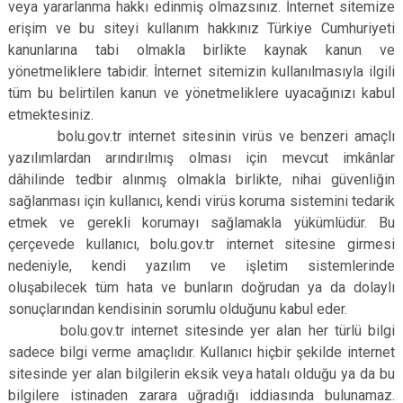
veya yararlanma hakkı edinmiş olmazsınız. İnternet sitemize
erişim ve bu siteyi kullanım hakkınız Türkiye Cumhuriyeti
kanunlarına tabi olmakla birlikte kaynak kanun ve
yönetmeliklere tabidir. İnternet sitemizin kullanılmasıyla ilgili
tüm bu belirtilen kanun ve yönetmeliklere uyacağınızı kabul
etmektesiniz.
bolu.gov.tr internet sitesinin virüs ve benzeri amaçlı
yazılımlardan arındırılmış olması için mevcut imkânlar
dâhilinde tedbir alınmış olmakla birlikte, nihai güvenliğin
sağlanması için kullanıcı, kendi virüs koruma sistemini tedarik
etmek ve gerekli korumayı sağlamakla yükümlüdür. Bu
çerçevede kullanıcı, bolu.gov.tr internet sitesine girmesi
nedeniyle, kendi yazılım ve işletim sistemlerinde
oluşabilecek tüm hata ve bunların doğrudan ya da dolaylı
sonuçlarından kendisinin sorumlu olduğunu kabul eder.
bolu.gov.tr internet sitesinde yer alan her türlü bilgi
sadece bilgi verme amaçlıdır. Kullanıcı hiçbir şekilde internet
sitesinde yer alan bilgilerin eksik veya hatalı olduğu ya da bu
bilgilere istinaden zarara uğradığı iddiasında bulunamaz.