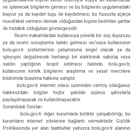
ve işlenecek bilgilerini girmesi ve bu bilgilerini uygulamadaki
başvur ya da kaydet tuşu ile kaydetmesi, bu hususta açıkça
muvafakat vermesi demek olduğundan kişinin belirtilen şartlar
ile mutabık olduğunun göstergesidir.
Resmi makamlardan kullanıcıya yönelik bir suç duyurusu
ya da resmi soruşturma talebi gelmesi ve/veya kullanıcının
bolu.gov.tr sistemlerinin çalışmasına engel olacak ya da
işleyişini değiştirecek herhangi bir elektronik sabotaj veya
saldırı yaptığının tespit edilmesi halinde, bolu.gov.tr,
kullanıcının kimlik bilgilerini araştırma ve yasal mercilere
bildirimde bulunma hakkına sahiptir.
bolu.gov.tr internet sitesi üzerinden vermiş olduğunuz
hakkınızdaki bilgiler hiçbir şekilde üçüncü şahıslarla
paylaşılmayacak ve kullanılmayacaktır.
Sorumluluk Sınırları
bolu.gov.tr diğer kurumlarla birlikte çalışabilirliği, bu
kurumların internet sitelerine bağlantı vermektedir. Gizlilik
Politikasında yer alan taahhütler yalnızca bolu.gov.tr alanının