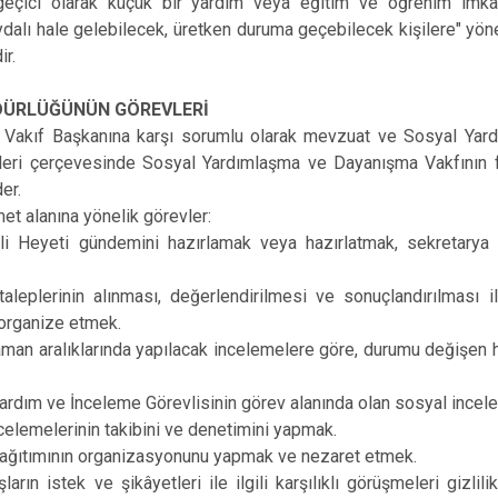
 "geçici olarak küçük bir yardım veya eğitim ve öğrenim imk
dalı hale gelebilecek, üretken duruma geçebilecek kişilere" yöne
ir.
DÜRLÜĞÜNÜN GÖREVLERİ
 : Vakıf Başkanına karşı sorumlu olarak mevzuat ve Sosyal Yar
eri çerçevesinde Sosyal Yardımlaşma ve Dayanışma Vakfının faa
er.
et alanına yönelik görevler:
li Heyeti gündemini hazırlamak veya hazırlatmak, sekretarya
,
aleplerinin alınması, değerlendirilmesi ve sonuçlandırılması ile
 organize etmek.
zaman aralıklarında yapılacak incelemelere göre, durumu değişen 
ardım ve İnceleme Görevlisinin görev alanında olan sosyal inc
celemelerinin takibini ve denetimini yapmak.
dağıtımının organizasyonunu yapmak ve nezaret etmek.
ların istek ve şikâyetleri ile ilgili karşılıklı görüşmeleri gizlil