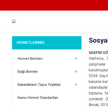
Sosya
HİZMETLERİMİZ
VAKFIN GÖ
Vakfımız, 
Hizmet Birimleri
çalışmala
kurulmuştur
Bağlı Birimler
3294 Sayıl
kanunla kur
Bakanlıkların Taşra Teşkilatı
vatandaşlar
topluma fa
Kamu Hizmet Standartları
içindedir.
Ancak, 5510