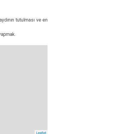
aydının tutulması ve en
i yapmak.
Leaflet