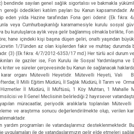
(c) bendinde sayılan genel sağlık sigortalısı ve bakmakla yüküml
un gereği ödedikleri katılım payları bu Kanun kapsamındadır. A
akip eden yılda Hazine tarafından Fona geri ödenir. (Ek fıkra
nunla veya Cumhurbaşkanlığı kararnamesiyle kurulu sosyal güven
a bu kuruluşlarca aylık veya gelir bağlanmış olmakla birlikte, Fo
öre; hane içindeki kişi başına düşen geliri, onaltı yaşından büyükl
 ücretin 1/3’ünden az olan kişilerden fakir ve muhtaç durumda 
ır. (3) (Ek fıkra: 4/7/2012-6353/17 md.) Her türlü acil durum ve
kınları ile gaziler ise, Fon Kurulu ile Sosyal Yardımlaşma ve
k kriter ve süreler çerçevesinde bu Kanun ile sağlanacak haklardan
 karar organı Mütevelli Heyetidir. Mütevelli Heyeti, Vali B
fterdar, İl Milli Eğitim Müdürü, İl Sağlık Müdürü, İl Tarım ve Or
Hizmetler İl Müdürü, İl Müftüsü, 1 Köy Muhtarı, 1 Mahalle M
msilcisi ve İl Genel Meclisinin belirlediği 2 hayırsever vatandaşta
apılan müracaatlar, periyodik aralıklarla toplanılan Mütevelli 
eleme ve araştırma sonucu değerlendirilmekte olup, verilen kara
alınmaktadır.
n yardım programları ile vatandaşlarımız desteklenmektedir. Bu
je uygulamaları ile de vatandaşlarımızın gelir elde etmeleri sağla