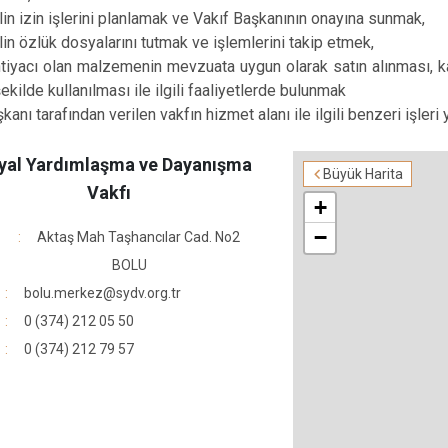
in izin işlerini planlamak ve Vakıf Başkanının onayına sunmak,
in özlük dosyalarını tutmak ve işlemlerini takip etmek,
htiyacı olan malzemenin mevzuata uygun olarak satın alınması, k
şekilde kullanılması ile ilgili faaliyetlerde bulunmak
kanı tarafından verilen vakfın hizmet alanı ile ilgili benzeri işler
yal Yardımlaşma ve Dayanışma
Büyük Harita
Vakfı
+
−
Aktaş Mah Taşhancılar Cad. No2
BOLU
bolu.merkez@sydv.org.tr
0 (374) 212 05 50
r
0 (374) 212 79 57