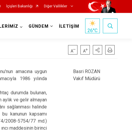
İçişleri Bakanlığı
Diğer Valilikler
LERİMİZ
GÜNDEM
İLETİŞİM
26
°C
unu'nun amacına uygun
Basri ROZAN
macıyla 1986 yılında
Vakıf Müdürü
uhtaç durumda bulunan,
n aylık ve gelir almayan
kânı sağlanması halinde
er' bu kanunun kapsamı
17/4/2008-5754/77 md.)
ıncı maddesinin birinci