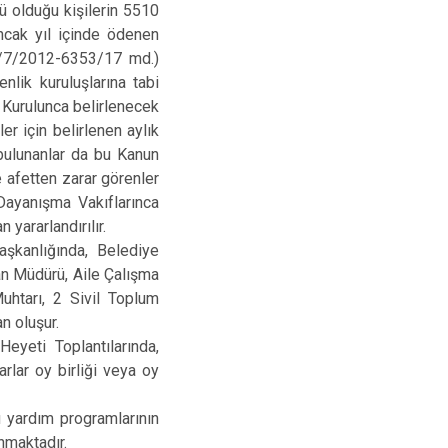
ü olduğu kişilerin 5510
ncak yıl içinde ödenen
: 4/7/2012-6353/17 md.)
lik kuruluşlarına tabi
n Kurulunca belirlenecek
er için belirlenen aylık
bulunanlar da bu Kanun
 afetten zarar görenler
 Dayanışma Vakıflarınca
 yararlandırılır.
aşkanlığında, Belediye
man Müdürü, Aile Çalışma
uhtarı, 2 Sivil Toplum
n oluşur.
Heyeti Toplantılarında,
rlar oy birliği veya oy
 yardım programlarının
nmaktadır.