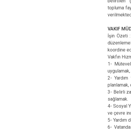
belirtilen
topluma fay
verilmekted
VAKIF MÜ
İşin Özeti
düzenlemel
koordine ed
Vakfın Hizm
1- Mütevel
uygulamak
2- Yardım t
planlamak,
3- Belirli 
sağlamak.
4- Sosyal Y
ve çevre in
5- Yardım 
6- Vatandaş