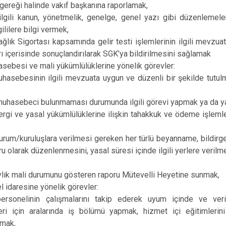
ereği halinde vakıf başkanına raporlamak,
ilgili kanun, yönetmelik, genelge, genel yazı gibi düzenlemele
ililere bilgi vermek,
ğlık Sigortası kapsamında gelir testi işlemlerinin ilgili mevzuat
arı içerisinde sonuçlandırılarak SGK’ya bildirilmesini sağlamak
sebesi ve mali yükümlülüklerine yönelik görevler:
hasebesinin ilgili mevzuata uygun ve düzenli bir şekilde tutu
 muhasebeci bulunmaması durumunda ilgili görevi yapmak ya da y
ergi ve yasal yükümlülüklerine ilişkin tahakkuk ve ödeme işlemle
rum/kuruluşlara verilmesi gereken her türlü beyanname, bildirge 
u olarak düzenlenmesini, yasal süresi içinde ilgili yerlere veril
ylık mali durumunu gösteren raporu Mütevelli Heyetine sunmak,
l idaresine yönelik görevler:
ersonelinin çalışmalarını takip ederek uyum içinde ve verim
eri için aralarında iş bölümü yapmak, hizmet içi eğitimleri
lmak,