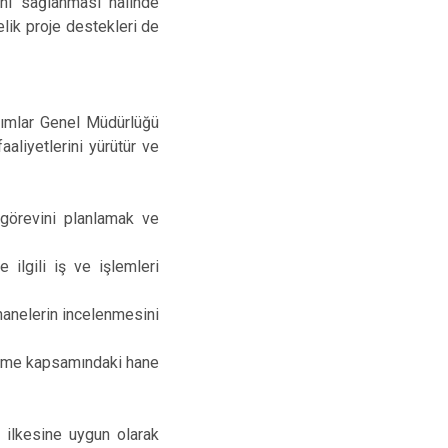
ânı sağlanması halinde
lik proje destekleri de
dımlar Genel Müdürlüğü
liyetlerini yürütür ve
 görevini planlamak ve
 ilgili iş ve işlemleri
hanelerin incelenmesini
eleme kapsamındaki hane
ik ilkesine uygun olarak