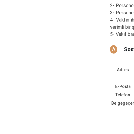
2- Personel
3- Personel
4- Vakfın i
verimli bir 
5- Vakıf baş
Sos
A
Adres
E-Posta
Telefon
Belgegeçe