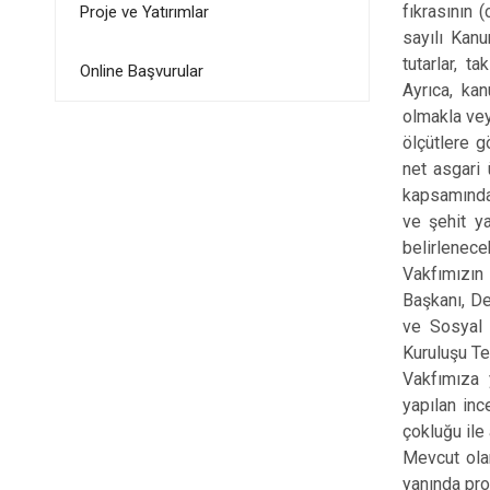
fıkrasının 
Proje ve Yatırımlar
sayılı Kan
tutarlar, t
Online Başvurular
Ayrıca, ka
olmakla vey
ölçütlere g
net asgari
kapsamındad
ve şehit ya
belirlenece
Vakfımızın
Başkanı, De
ve Sosyal 
Kuruluşu Te
Vakfımıza y
yapılan inc
çokluğu ile 
Mevcut ola
yanında pro