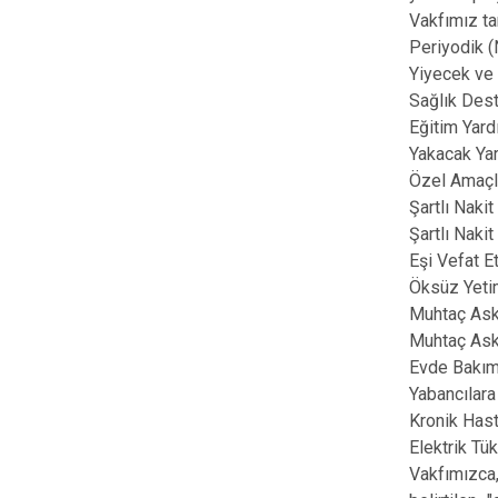
Vakfımız ta
Periyodik (
Yiyecek ve 
Sağlık Dest
Eğitim Yard
Yakacak Yar
Özel Amaçlı
Şartlı Naki
Şartlı Naki
Eşi Vefat E
Öksüz Yeti
Muhtaç Aske
Muhtaç Ask
Evde Bakım
Yabancılara
Kronik Hast
Elektrik Tü
Vakfımızca