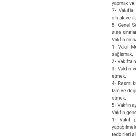
yapmak ve g
7- Vakıfla 
olmak ve ilg
8- Genel Sa
süre sınırl
Vakfın muha
1- Vakıf Mu
sağlamak,
2- Vakıfta
3- Vakfın v
etmek,
4- Resmi ku
tam ve doğr
etmek,
5- Vakfın a
Vakfın gene
1- Vakıf p
yapabilmel
tedbirleri a