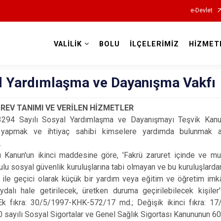
e-Devlet
VALİLİK
BOLU
İLÇELERİMİZ
HİZMET
Valilikler
l Yardımlaşma ve Dayanışma Vakfı
REV TANIMI VE VERİLEN HİZMETLER
3294 Sayılı Sosyal Yardımlaşma ve Dayanışmayı Teşvik Kan
r yapmak ve ihtiyaç sahibi kimselere yardımda bulunmak a
.
ı Kanun'un ikinci maddesine göre, 'Fakrü zaruret içinde ve m
ulu sosyal güvenlik kuruluşlarına tabi olmayan ve bu kuruluşlarda
 ile geçici olarak küçük bir yardım veya eğitim ve öğretim im
ydalı hale getirilecek, üretken duruma geçirilebilecek kişil
 (Ek fıkra: 30/5/1997-KHK-572/17 md.; Değişik ikinci fıkra: 
 sayılı Sosyal Sigortalar ve Genel Sağlık Sigortası Kanununun 60 