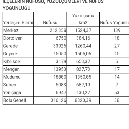
İLÇELERİN NÜFUSU, YÜZÖLÇÜMLERİ VE NÜFUS
YOĞUNLUĞU
Yüzölçümü
Yerleşim Birimi
Nüfusu
km2
Nüfus Yoğunl
Merkez
212.358
1524,37
139
Dörtdivan
6750
384,16
18
Gerede
33926
1260,44
27
Göynük
15050
1505,06
10
Kıbrıscık
3179
653,37
5
Mengen
13953
827,73
17
Mudurnu
18880
1350,85
14
Seben
5083
687,19
7
Yeniçağa
6947
130,22
53
Bolu Geneli
316126
8323,39
38