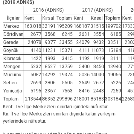
(2019 ADNKS)
2016 (ADNKS)
2017 (ADNKS)
2
İlçeler
Kent
Kırsal
Toplam
Kent
Kırsal
Toplam
Kent
Merkez
163.018
32191
195209
168187
31515
199702
1733
Dörtdivan
2677
3568
6245
2631
3554
6185
29
Gerede
24078
9377
33455
24079
9432
33511
230
Göynük
4140
11231
15371
4111
11073
15184
41
Kıbrıscık
1422
1993
3415
1192
1919
3111
11
Mengen
5232
8527
13759
5400
8450
13940
77
Mudurnu
5082
14292
19374
5036
14030
19066
73
Seben
2699
2806
5505
2549
2677
5226
24
Yeniçağa
5196
2367
7563
8416
2443
7259
45
Toplam
213544
86352
299896
218001
85183
303184
2268
Kent: İl ve İlçe Merkezleri sınırları içindeki nüfustur.
Kır: İl ve İlçe Merkezleri sınırları dışında kalan yerleşim
yerlerindeki nüfustur.