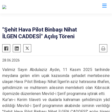
Valilikler
"Şehit Hava Pilot Binbaşı Nihat
İLGEN CADDESİ" Açılış Töreni
28.06.2026
Valimiz Sayın Abdulaziz Aydın, 11 Kasım 2025 tarihinde
meydana gelen elim uçak kazasında şehadet mertebesine
ulaşan Hava Pilot Binbaşı Nihat İlgen'in aziz hatırasına ithafen,
şehidimizin ve muhterem ailesinin memleketi olan Kıbrıscık
ilçemizde düzenlenen Mevlid-i Şerif programına iştirak etti.
Kur'an-ı Kerim tilaveti ve dualarla kahraman şehidimizin yâd
edildiği Mevlid-i Şerif programının akabinde isminin verildiği
"Şehit Hava Pilot Binbaşı Nihat İLGEN CADDESİ" açılış töreni